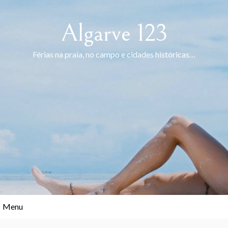
Skip
to
Algarve 123
content
Férias na praia, no campo e cidades históricas…
Menu