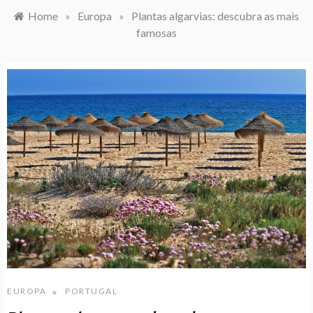
Home
»
Europa
»
Plantas algarvias: descubra as mais
famosas
EUROPA
PORTUGAL