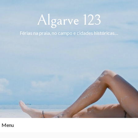
Skip
to
Algarve 123
content
Férias na praia, no campo e cidades históricas…
Menu