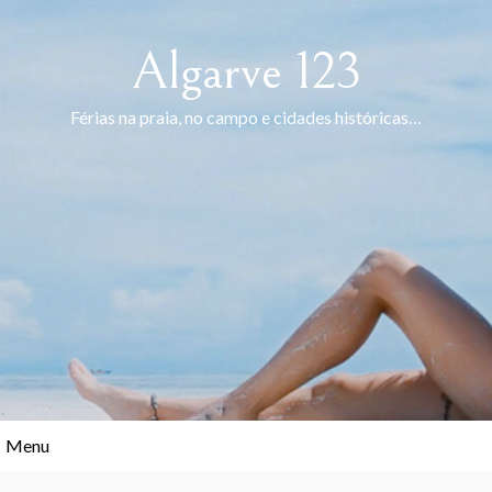
Skip
to
Algarve 123
content
Férias na praia, no campo e cidades históricas…
Menu