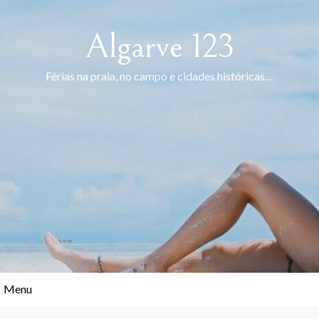
Skip
to
Algarve 123
content
Férias na praia, no campo e cidades históricas…
Menu