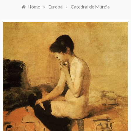
Home
»
Europa
»
Catedral de Múrcia