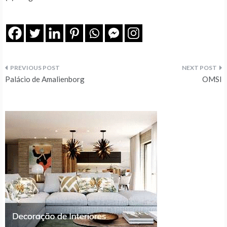
Navegação
Palácio de Amalienborg
OMSI
de
artigos