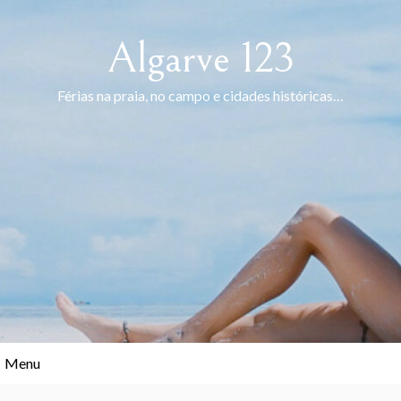
Skip
to
Algarve 123
content
Férias na praia, no campo e cidades históricas…
Menu