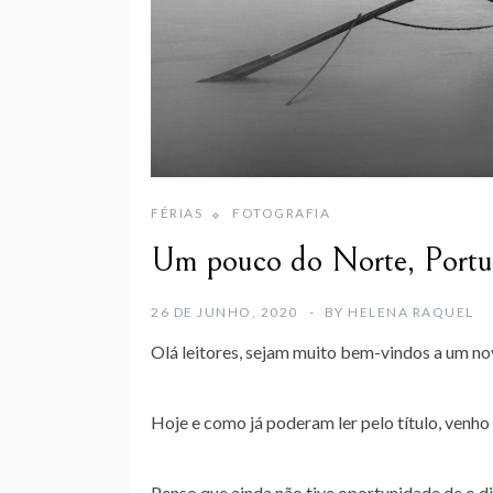
FÉRIAS
FOTOGRAFIA
Um pouco do Norte, Portu
26 DE JUNHO, 2020
BY
HELENA RAQUEL
Olá leitores, sejam muito bem-vindos a um no
Hoje e como já poderam ler pelo título, venho
Penso que ainda não tive oportunidade de o d