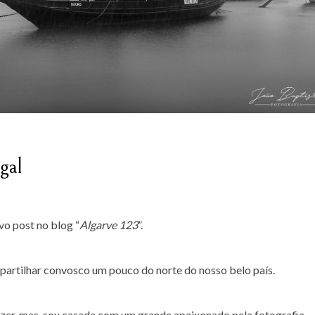
gal
vo post no blog “
Algarve 123
”.
 partilhar convosco um pouco do norte do nosso belo país.
izer, mas, sou casada com um grande apaixonado pela fotografia.