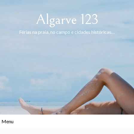
Skip
to
Algarve 123
content
Férias na praia, no campo e cidades históricas…
Menu