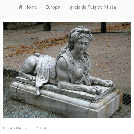
Home
»
Europa
»
Igreja de Puig de Missa
ESPANHA
EUROPA