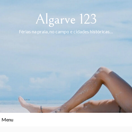
Skip
to
Algarve 123
content
Férias na praia, no campo e cidades históricas…
Menu