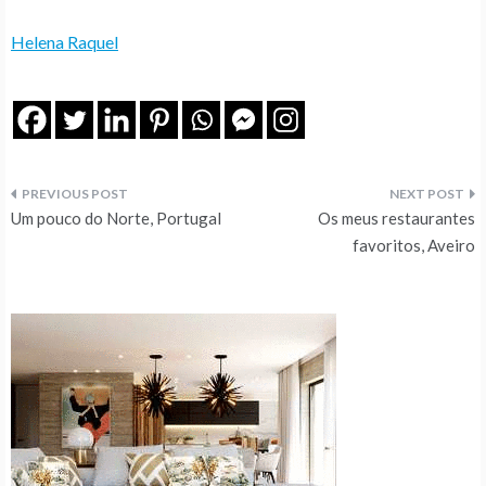
Helena Raquel
Navegação
Um pouco do Norte, Portugal
Os meus restaurantes
de
favoritos, Aveiro
artigos