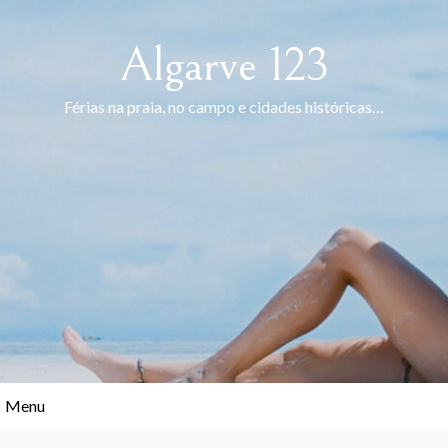
Skip
to
Algarve 123
content
Férias na praia, no campo e cidades históricas…
Menu