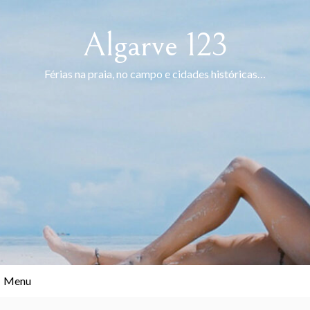
Skip
to
Algarve 123
content
Férias na praia, no campo e cidades históricas…
Menu