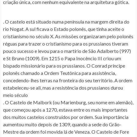
criação única, com nenhum equivalente na arquitetura gótica.
. O castelo está situado numa península na margem direita do
rio Nogat. A sul ficava o Estado polonês, que tinha aceite o
cristianismo no século X. As missões organizaram pelo polonês
réguas para trazer o cristianismo para os prussianos tiveram
pouco sucesso e levou para o martírio de São Adalberto (997)
e St Bruno (1009). Em 1215 o Papa Inocêncio III criou um
bispado missionário para os prussianos. O Conrad príncipe
polonês chamado a Ordem Teutônica para assistência,
concedendo-lhes terras na fronteira do seu território. A ordem
estabeleceu-se ali, mas a resistência dos prussianos durou
meio século
. O Castelo de Malbork (ou Marienburg, seu nome em alemão),
que começou após a 1270, estava entre os mais importantes
dos muitos castelos construídos por ordem. Sua importância
aumentou muito depois de 1309, quando a sede do Grão-
Mestre da ordem foi movida lá de Veneza. O Castelo de Fore