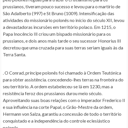
prussianos, tiveram pouco sucesso e levou para o martírio de
São Adalberto (997) e St Bruno (1009). Intensificação das
atividades do missionário polonês no início do século XII, levou
a devastadoras incursões em território polaco. Em 1215, o
Papa Inocêncio IlI criou um bispado missionário para os
prussianos, e dois anos mais tarde o seu sucessor Honorius lIl
decretou que uma cruzada para suas terras seriam iguais às da
Terra Santa.
. O Conrad, príncipe polonês foi chamado à Ordem Teutónica
para obter assistência. concedendo-lhes terras na fronteira do
seu território. A ordem estabeleceu-se lá em 1230, mas a
resistência feroz dos prussianos durou meio século.
Aproveitando suas boas relações com o imperador Frederico II
e sua influência na corte Papal, o Grão-Mestre da ordem,
Hermann von Salza, garantiu a concessão de todo o território
conquistado e a independência do controle eclesiástico
polonês.