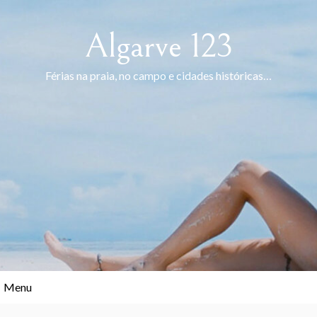
Skip
to
Algarve 123
content
Férias na praia, no campo e cidades históricas…
Menu