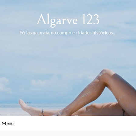
Skip
to
Algarve 123
content
Férias na praia, no campo e cidades históricas…
Menu