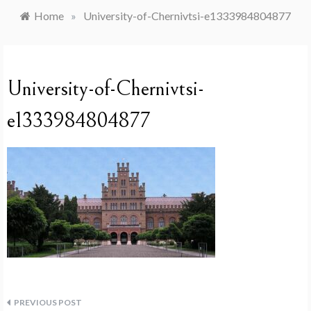
Home
»
University-of-Chernivtsi-e1333984804877
University-of-Chernivtsi-
e1333984804877
Navegação