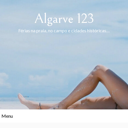
Skip
to
Algarve 123
content
Férias na praia, no campo e cidades históricas…
Menu