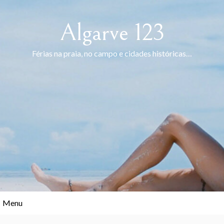
Skip
to
Algarve 123
content
Férias na praia, no campo e cidades históricas…
Menu