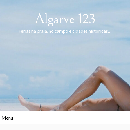
Skip
to
Algarve 123
content
Férias na praia, no campo e cidades históricas…
Menu