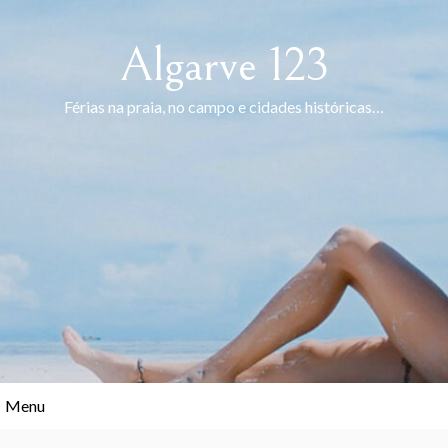
Skip
to
Algarve 123
content
Férias na praia, no campo e cidades históricas…
Menu