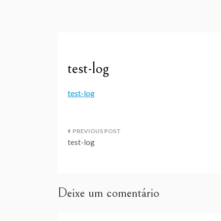
test-log
test-log
Navegação
test-log
de
artigos
Deixe um comentário