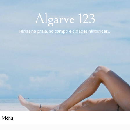
Skip
to
Algarve 123
content
Férias na praia, no campo e cidades históricas…
Menu