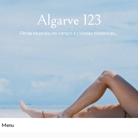
Skip
to
Algarve 123
content
Férias na praia, no campo e cidades históricas…
Menu