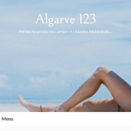
Skip
to
Algarve 123
content
Férias na praia, no campo e cidades históricas…
Menu