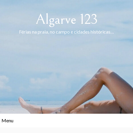
Skip
to
Algarve 123
content
Férias na praia, no campo e cidades históricas…
Menu