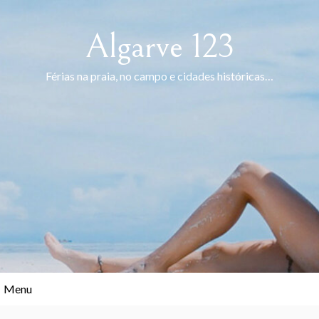
Skip
to
Algarve 123
content
Férias na praia, no campo e cidades históricas…
Menu