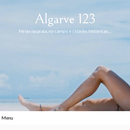
Skip
to
Algarve 123
content
Férias na praia, no campo e cidades históricas…
Menu