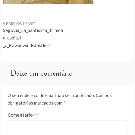
Navegação
Segovia_La_Santisima_Trinida
de
d_capitel_-
_c_Rowanwindwhistler1
artigos
Deixe um comentário
O seu endereço de email não será publicado.
Campos
obrigatórios marcados com
*
Comentário
*