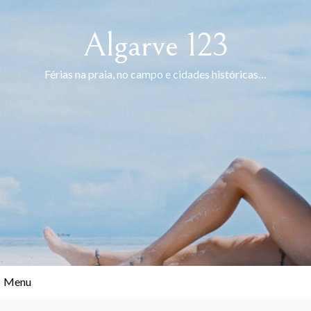
Skip
to
Algarve 123
content
Férias na praia, no campo e cidades históricas…
Menu