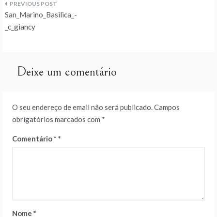
Navegação
San_Marino_Basilica_-
de
_c_giancy
artigos
Deixe um comentário
O seu endereço de email não será publicado.
Campos
obrigatórios marcados com
*
Comentário
*
Nome
*