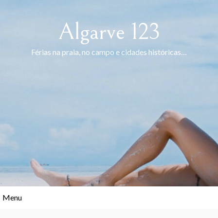
Skip
to
Algarve 123
content
Férias na praia, no campo e cidades históricas…
Menu