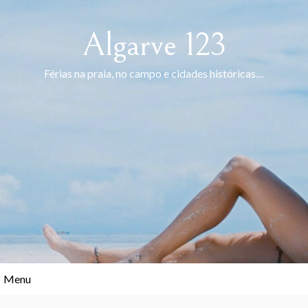
Skip
to
Algarve 123
content
Férias na praia, no campo e cidades históricas…
Menu