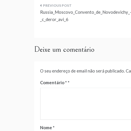
Navegação
Russia_Moscovo_Convento_de_Novodevichy_
de
_c_deror_avi_6
artigos
Deixe um comentário
O seu endereço de email não será publicado.
Ca
Comentário
*
Nome
*