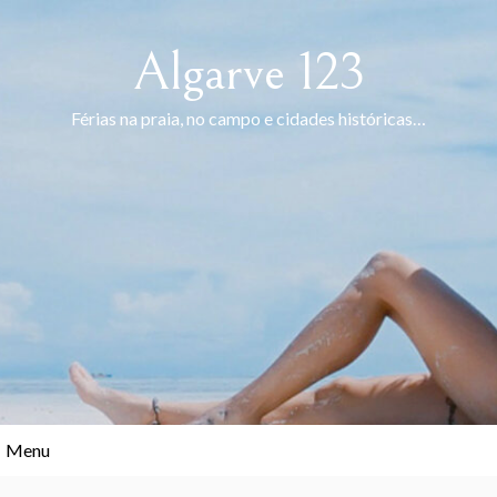
Skip
to
Algarve 123
content
Férias na praia, no campo e cidades históricas…
Menu