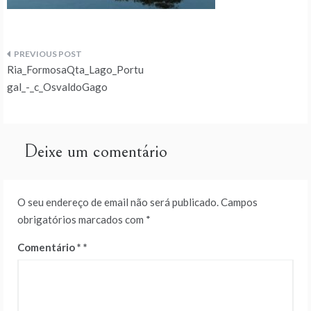
Navegação
Ria_FormosaQta_Lago_Portu
de
gal_-_c_OsvaldoGago
artigos
Deixe um comentário
O seu endereço de email não será publicado.
Campos
obrigatórios marcados com
*
Comentário
*