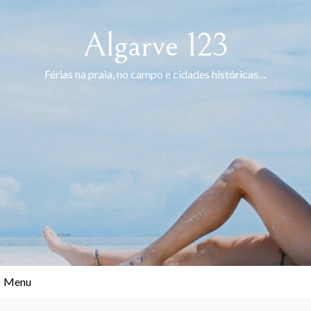
Skip
to
Algarve 123
content
Férias na praia, no campo e cidades históricas…
Menu