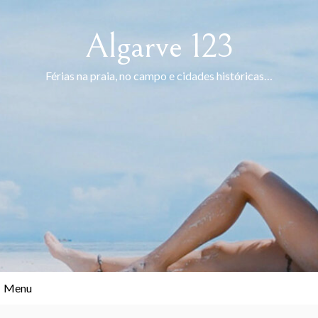
Skip
to
Algarve 123
content
Férias na praia, no campo e cidades históricas…
Menu