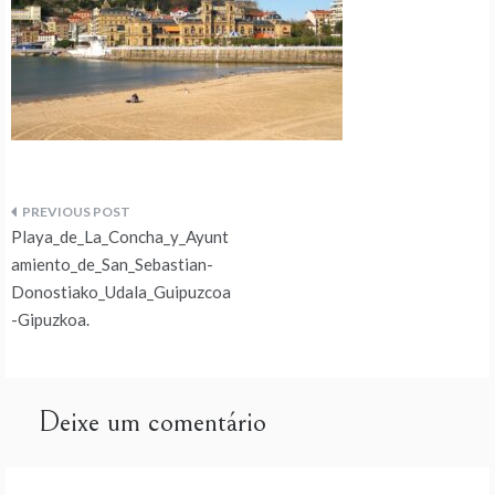
Navegação
Playa_de_La_Concha_y_Ayunt
de
amiento_de_San_Sebastian-
Donostiako_Udala_Guipuzcoa
artigos
-Gipuzkoa.
Deixe um comentário