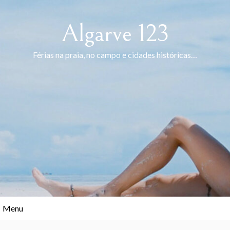
Skip
to
Algarve 123
content
Férias na praia, no campo e cidades históricas…
Menu