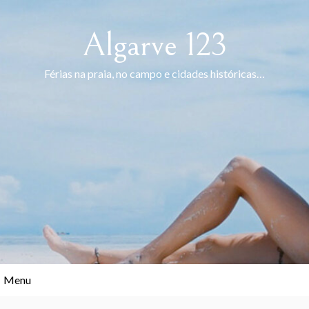
Skip
to
Algarve 123
content
Férias na praia, no campo e cidades históricas…
Menu