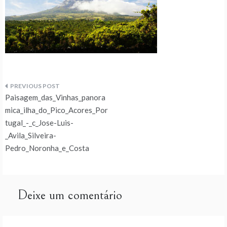
Navegação
Paisagem_das_Vinhas_panora
de
mica_ilha_do_Pico_Acores_Por
tugal_-_c_Jose-Luis-
artigos
_Avila_Silveira-
Pedro_Noronha_e_Costa
Deixe um comentário