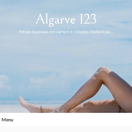
Skip
to
Algarve 123
content
Férias na praia, no campo e cidades históricas…
Menu