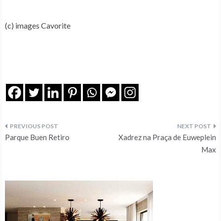
(c) images Cavorite
Navegação
Parque Buen Retiro
Xadrez na Praça de Euweplein
de
Max
artigos