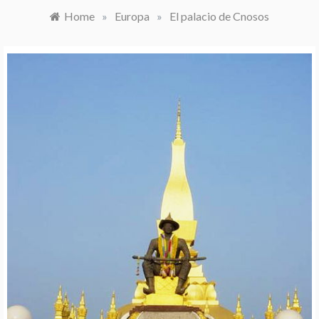
Home
»
Europa
»
El palacio de Cnosos