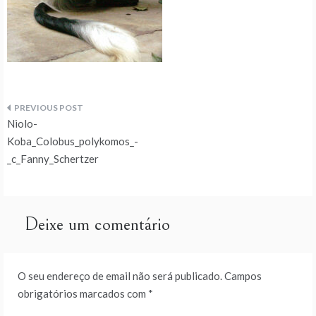
Navegação
Niolo-
de
Koba_Colobus_polykomos_-
_c_Fanny_Schertzer
artigos
Deixe um comentário
O seu endereço de email não será publicado.
Campos
obrigatórios marcados com
*