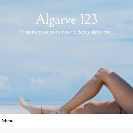
Skip
to
Algarve 123
content
Férias na praia, no campo e cidades históricas…
Menu