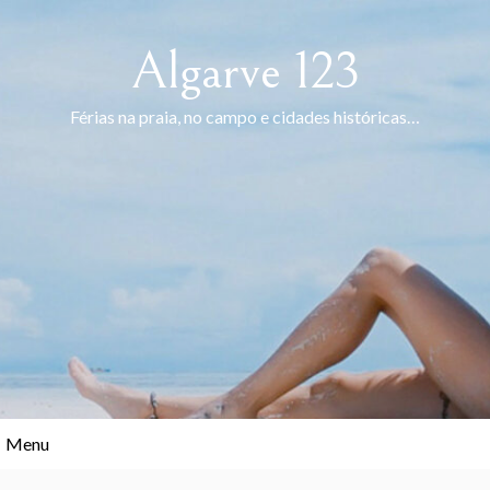
Skip
to
Algarve 123
content
Férias na praia, no campo e cidades históricas…
Menu