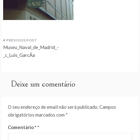
Navegação
Museu_Naval_de_Madrid_-
de
_c_Luis_GarcÃ­a
artigos
Deixe um comentário
O seu endereço de email não será publicado.
Campos
obrigatórios marcados com
*
Comentário
*