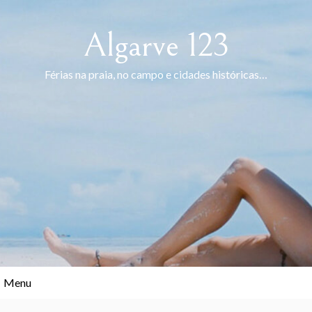
Skip
to
Algarve 123
content
Férias na praia, no campo e cidades históricas…
Menu