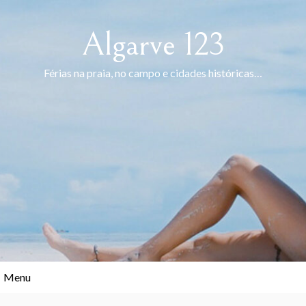
Skip
to
Algarve 123
content
Férias na praia, no campo e cidades históricas…
Menu