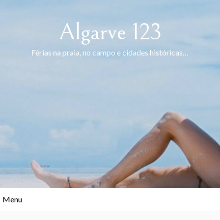
Skip
to
Algarve 123
content
Férias na praia, no campo e cidades históricas…
Menu