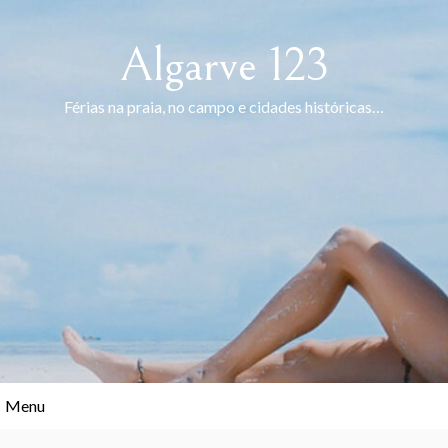
Skip
to
Algarve 123
content
Férias na praia, no campo e cidades históricas…
Menu