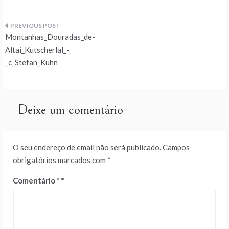
Navegação
Montanhas_Douradas_de-
de
Altai_Kutscherlal_-
_c_Stefan_Kuhn
artigos
Deixe um comentário
O seu endereço de email não será publicado.
Campos
obrigatórios marcados com
*
Comentário
*