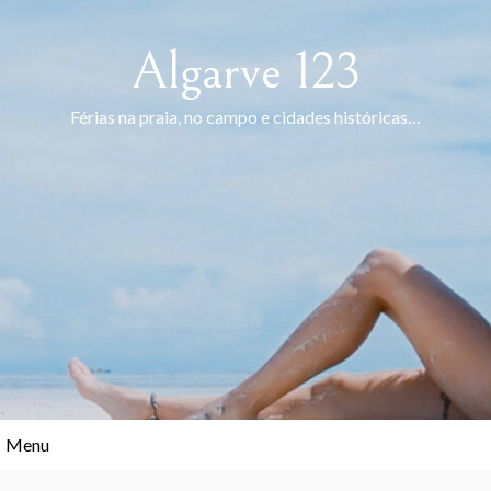
Skip
to
Algarve 123
content
Férias na praia, no campo e cidades históricas…
Menu