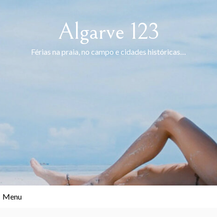
Skip
to
Algarve 123
content
Férias na praia, no campo e cidades históricas…
Menu