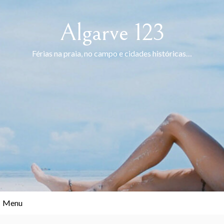
Skip
to
Algarve 123
content
Férias na praia, no campo e cidades históricas…
Menu