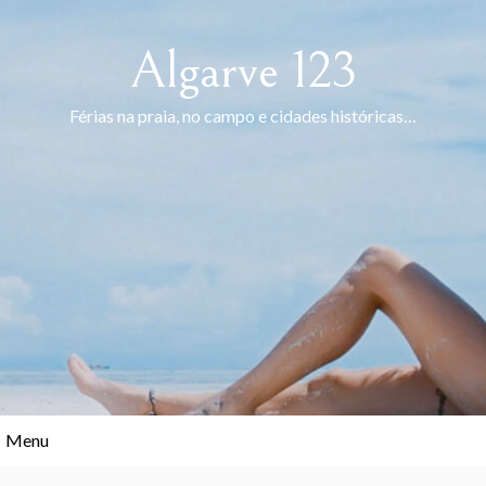
Skip
to
Algarve 123
content
Férias na praia, no campo e cidades históricas…
Menu