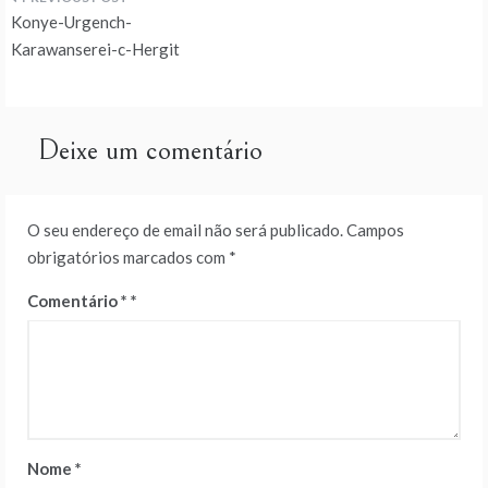
Navegação
Konye-Urgench-
de
Karawanserei-c-Hergit
artigos
Deixe um comentário
O seu endereço de email não será publicado.
Campos
obrigatórios marcados com
*
Comentário
*
Nome
*