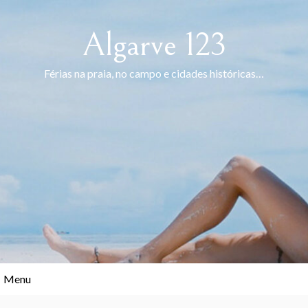
Skip
to
Algarve 123
content
Férias na praia, no campo e cidades históricas…
Menu