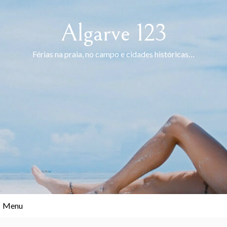
Skip
to
Algarve 123
content
Férias na praia, no campo e cidades históricas…
Menu