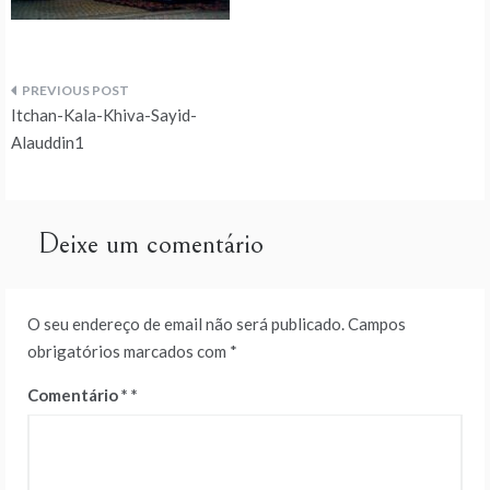
Navegação
Itchan-Kala-Khiva-Sayid-
de
Alauddin1
artigos
Deixe um comentário
O seu endereço de email não será publicado.
Campos
obrigatórios marcados com
*
Comentário
*