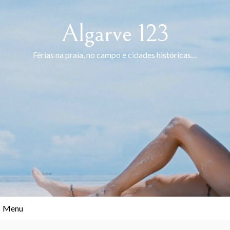
Skip
to
Algarve 123
content
Férias na praia, no campo e cidades históricas…
Menu