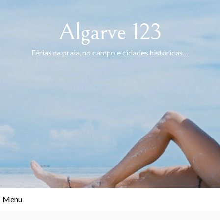
Skip
to
Algarve 123
content
Férias na praia, no campo e cidades históricas…
Menu