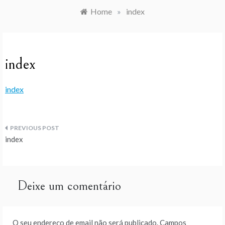
Home
»
index
index
index
Navegação
index
de
artigos
Deixe um comentário
O seu endereço de email não será publicado.
Campos