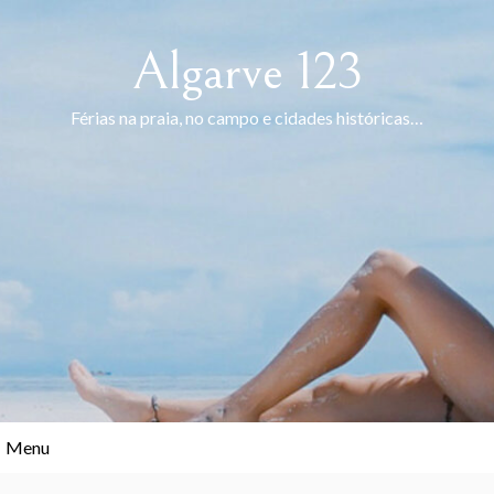
Skip
to
Algarve 123
content
Férias na praia, no campo e cidades históricas…
Menu