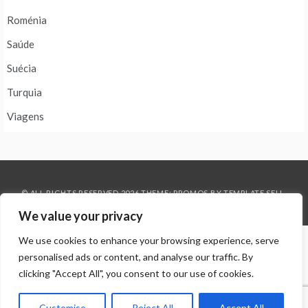
Roménia
Saúde
Suécia
Turquia
Viagens
© ALL RIGHTS RESERVED 2026 THEME: PROMOS BY
TEMPLATE SELL
.
We value your privacy
We use cookies to enhance your browsing experience, serve
personalised ads or content, and analyse our traffic. By
clicking "Accept All", you consent to our use of cookies.
Customise
Reject All
Accept All