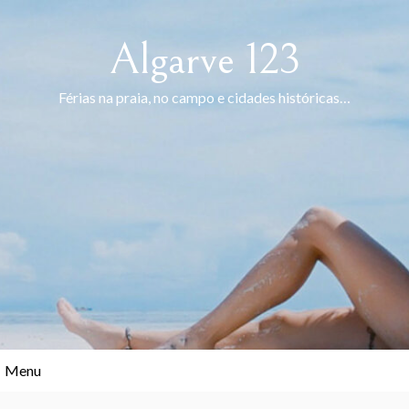
Skip
to
Algarve 123
content
Férias na praia, no campo e cidades históricas…
Menu