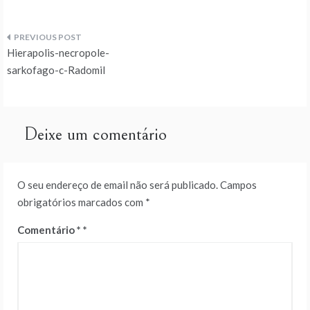
Navegação
Hierapolis-necropole-
de
sarkofago-c-Radomil
artigos
Deixe um comentário
O seu endereço de email não será publicado.
Campos
obrigatórios marcados com
*
Comentário
*