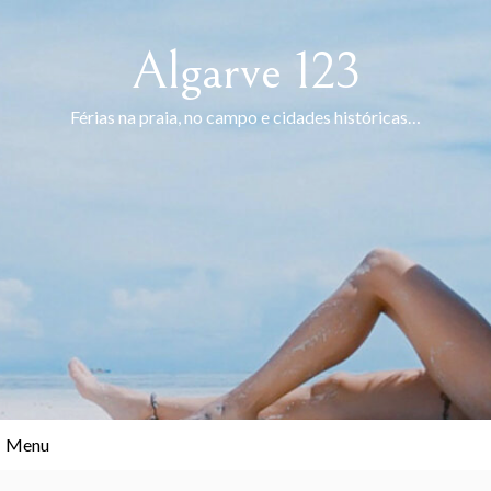
Skip
to
Algarve 123
content
Férias na praia, no campo e cidades históricas…
Menu